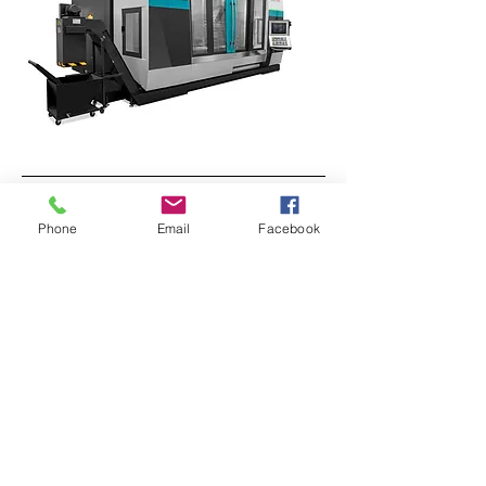
Phone
Email
Facebook
Sede legale
Via Brodolini, 18 – Zona Industriale Moretti –
56030 Calcinaia (PI)
Social