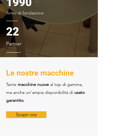
1990
Anno di fondazione
22
Partner
Le nostre macchine
Tante
macchine nuove
al top di gamma,
ma anche un’ampia disponibilità di
usato
garantito
.
Scopri ora