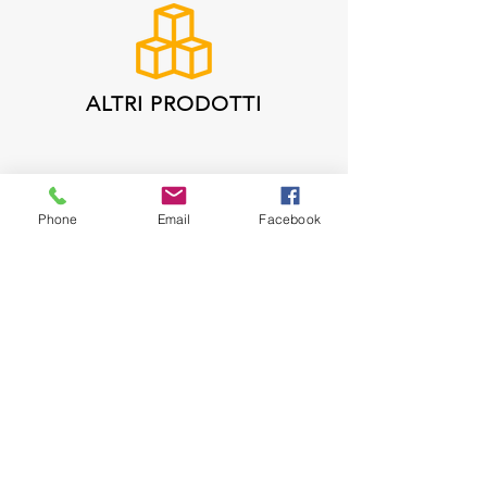
ALTRI PRODOTTI
I nostri partner
Creiamo relazioni
Phone
Email
Facebook
durature con ogni nostro
fornitore